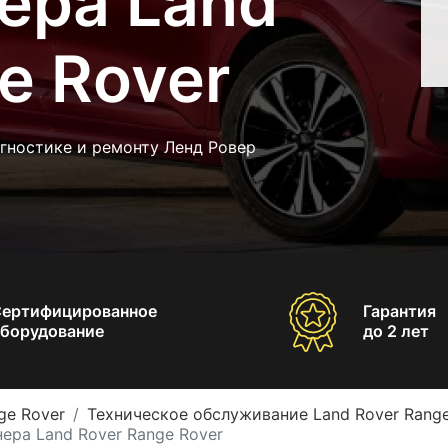
ера Land
e Rover
гностике и ремонту Ленд Ровер
Сертифицированное
Гарантия
борудование
до 2 лет
ge Rover
Техническое обслуживание Land Rover Range
ера Land Rover Range Rover