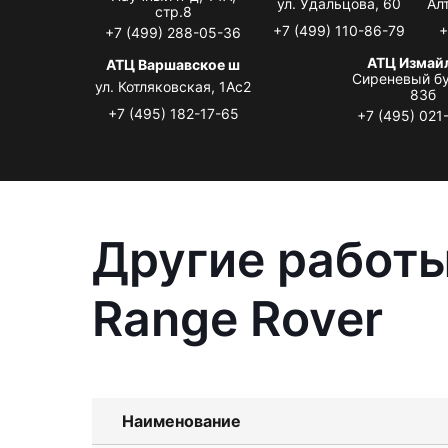
ул. Удальцова, 60
Ал
стр.8
+7 (499) 110-86-79
+
+7 (499) 288-05-36
АТЦ Измай
АТЦ Варшавское ш
Сиреневый бу
ул. Котляковская, 1Ас2
83б
+7 (495) 182-17-65
+7 (495) 021
Другие работы
Range Rover
Наименование