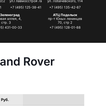
2с2
ул.Главмосстроя 7а
ул. Лобачевского, 114
1
+7 (495) 125-38-41
+7 (495) 135-42-87
 Зеленоград
АТЦ Подольск
вая аллея, 4,
пр-т Юных ленинцев
стр. 3
70, стр 2
95) 431-00-33
+7 (495) 128-01-88
and Rover
 Руб.