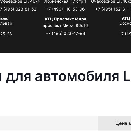
туфьевское ш., 48к4
Лобненская, 17 стр.1
Очаковское ш., 10к
7 (495) 023-81-52
+7 (499) 110-53-06
+7 (495) 152-31-1
лово
АТЦ
АТЦ Проспект Мира
львар,
Сосно
проспект Мира, 96с16
+7 (495) 023-42-98
-25-26
+7 (4
 для автомобиля L
Цена в