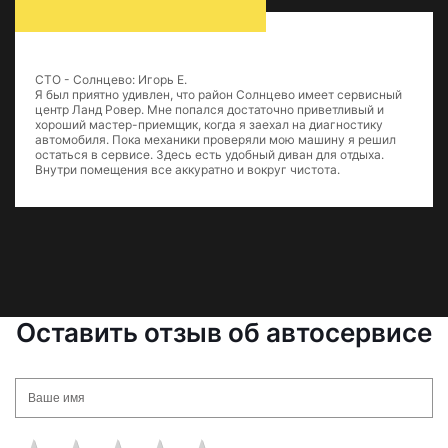
СТО - Солнцево: Игорь Е.
Я был приятно удивлен, что район Солнцево имеет сервисный
центр Ланд Ровер. Мне попался достаточно приветливый и
хороший мастер-приемщик, когда я заехал на диагностику
автомобиля. Пока механики проверяли мою машину я решил
остаться в сервисе. Здесь есть удобный диван для отдыха.
Внутри помещения все аккуратно и вокруг чистота.
Оставить отзыв об автосервисе