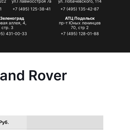
2с2
ул.Главмосстроя 7а
ул. Лобачевского, 114
1
+7 (495) 125-38-41
+7 (495) 135-42-87
 Зеленоград
АТЦ Подольск
вая аллея, 4,
пр-т Юных ленинцев
стр. 3
70, стр 2
95) 431-00-33
+7 (495) 128-01-88
and Rover
Руб.