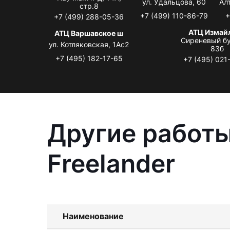
ул. Удальцова, 60
Ал
стр.8
+7 (499) 110-86-79
+
+7 (499) 288-05-36
АТЦ Измай
АТЦ Варшавское ш
Сиреневый бу
ул. Котляковская, 1Ас2
83б
+7 (495) 182-17-65
+7 (495) 021
Другие работы
Freelander
Наименование