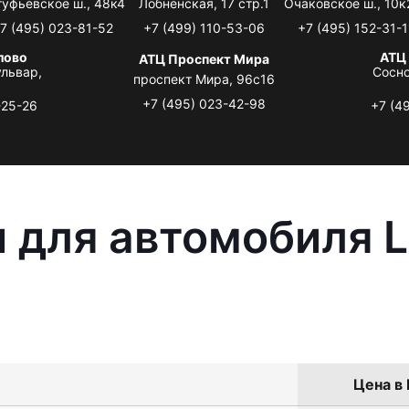
туфьевское ш., 48к4
Лобненская, 17 стр.1
Очаковское ш., 10к
7 (495) 023-81-52
+7 (499) 110-53-06
+7 (495) 152-31-1
лово
АТЦ
АТЦ Проспект Мира
львар,
Сосно
проспект Мира, 96с16
+7 (495) 023-42-98
-25-26
+7 (4
 для автомобиля L
Цена в 