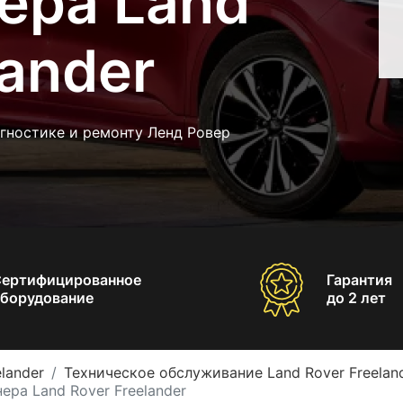
ера Land
lander
гностике и ремонту Ленд Ровер
Сертифицированное
Гарантия
борудование
до 2 лет
lander
Техническое обслуживание Land Rover Freelan
ра Land Rover Freelander