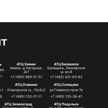
нт
АТЦ Химки
АТЦ Балашиха
я
Химки, ш Нагорное,
Балашиха, Леоновское
 4А
2к7
ш. вл.8
61
+7 (495) 989-21-31
+7 (495) 431-63-63
я
АТЦ Очаково
АТЦ Солнцево
.1
Очаковское ш., 10к2с2
ул.Главмосстроя 7а
06
+7 (495) 152-31-11
+7 (495) 125-38-41
АТЦ Зеленоград
АТЦ Подольск
Сосновая аллея, 4,
пр-т Юных ленинцев