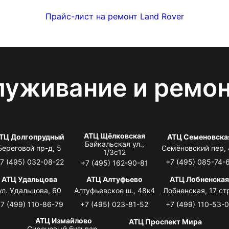
Прайс-лист на ремонт Land Rover
луживание и ремо
АТЦ Щёлковская
ТЦ Долгопрудный
АТЦ Семеновска
Байкальская ул.,
Береговой пр-д, 5
Семёновский пер,
1/3с12
7 (495) 032-08-22
+7 (495) 085-74-
+7 (495) 162-90-81
АТЦ Удальцова
АТЦ Алтуфьево
АТЦ Лобненска
ул. Удальцова, 60
Алтуфьевское ш., 48к4
Лобненская, 17 стр
7 (499) 110-86-79
+7 (495) 023-81-52
+7 (499) 110-53-
АТЦ Измайлово
АТЦ Проспект Мира
Сиреневый бульвар,