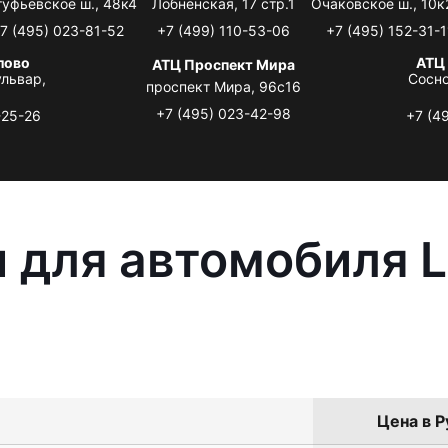
туфьевское ш., 48к4
Лобненская, 17 стр.1
Очаковское ш., 10к
7 (495) 023-81-52
+7 (499) 110-53-06
+7 (495) 152-31-1
лово
АТЦ
АТЦ Проспект Мира
львар,
Сосно
проспект Мира, 96с16
+7 (495) 023-42-98
-25-26
+7 (4
 для автомобиля L
Цена в Р