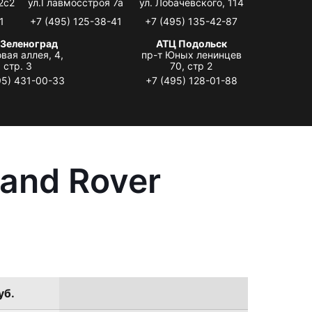
2с2
ул.Главмосстроя 7а
ул. Лобачевского, 114
1
+7 (495) 125-38-41
+7 (495) 135-42-87
 Зеленоград
АТЦ Подольск
вая аллея, 4,
пр-т Юных ленинцев
стр. 3
70, стр 2
95) 431-00-33
+7 (495) 128-01-88
and Rover
уб.