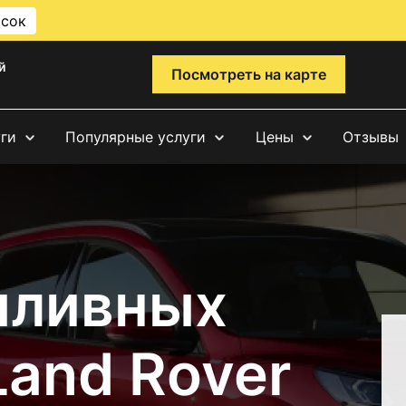
исок
й
Посмотреть на карте
уги
Популярные услуги
Цены
Отзывы
пливных
Land Rover