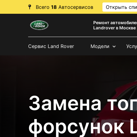
Всего
18
Автосервисов
Открыть сп
Ремонт автомобиле
Landrover в Москве
Сервис Land Rover
Модели
Усл
Замена то
форсунок 