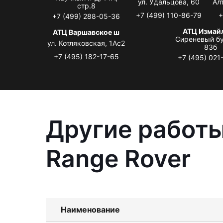
ул. Удальцова, 60
Ал
стр.8
+7 (499) 110-86-79
+
+7 (499) 288-05-36
АТЦ Измай
АТЦ Варшавское ш
Сиреневый бу
ул. Котляковская, 1Ас2
83б
+7 (495) 182-17-65
+7 (495) 021
Другие работы
Range Rover
Наименование