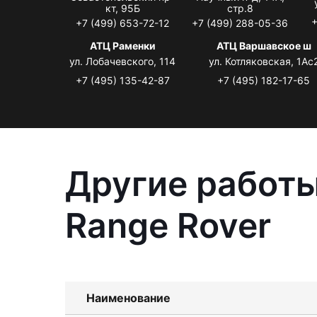
кт, 95Б
стр.8
+
+7 (499) 653-72-12
+7 (499) 288-05-36
АТЦ Раменки
АТЦ Варшавское ш
ул. Лобачевского, 114
ул. Котляковская, 1Ас
+7 (495) 135-42-87
+7 (495) 182-17-65
Другие работы
Range Rover
Наименование