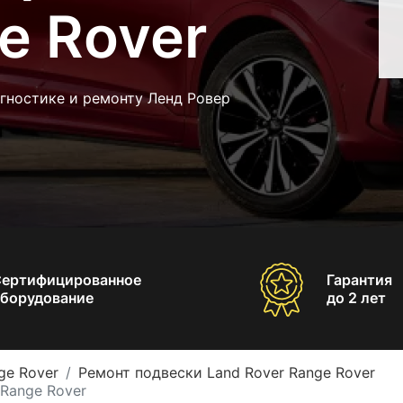
e Rover
гностике и ремонту Ленд Ровер
Сертифицированное
Гарантия
борудование
до 2 лет
ge Rover
Ремонт подвески Land Rover Range Rover
Range Rover