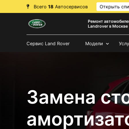
Всего
18
Автосервисов
Открыть сп
Ремонт автомобиле
Landrover в Москве
Сервис Land Rover
Модели
Усл
Замена ст
амортизат