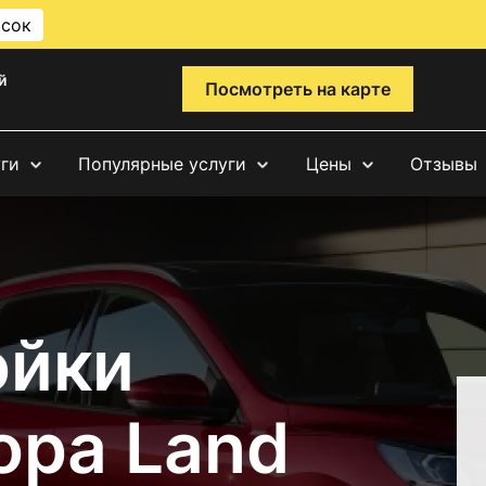
исок
й
Посмотреть на карте
уги
Популярные услуги
Цены
Отзывы
ойки
ора Land