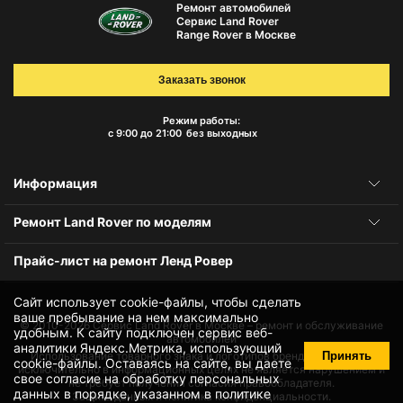
Ремонт автомобилей
Сервис Land Rover
Range Rover в Москве
Заказать звонок
Режим работы:
с 9:00 до 21:00
без выходных
Информация
Ремонт Land Rover по моделям
Прайс-лист на ремонт Ленд Ровер
Сайт использует cookie-файлы, чтобы сделать
ваше пребывание на нем максимально
© 2010-2026
Сервис Land Rover в Москве – ремонт и обслуживание
удобным. К cайту подключен сервис веб-
автомобилей
аналитики Яндекс.Метрика, использующий
Принять
Использование товарного знака и логотипов бренда происходит
cookie-файлы
. Оставаясь на сайте, вы даете
исключительно в информационных целях не является нарушением и
свое
согласие на обработку персональных
не требует получения согласия правообладателя.
данных
в порядке, указанном в
политике
Защита данных и политика конфиденциальности.