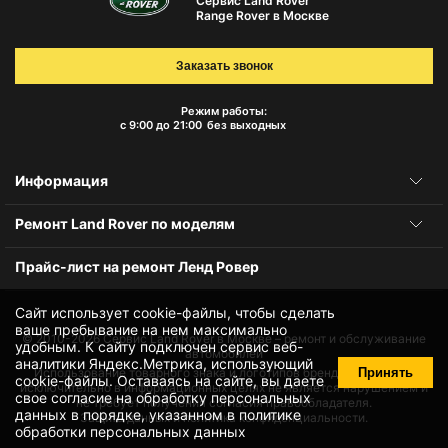
Сервис Land Rover
Range Rover в Москве
Заказать звонок
Режим работы:
с 9:00 до 21:00
без выходных
Информация
Ремонт Land Rover по моделям
Прайс-лист на ремонт Ленд Ровер
Сайт использует cookie-файлы, чтобы сделать
ваше пребывание на нем максимально
© 2010-2026
Сервис Land Rover в Москве – ремонт и обслуживание
удобным. К cайту подключен сервис веб-
автомобилей
аналитики Яндекс.Метрика, использующий
Принять
Использование товарного знака и логотипов бренда происходит
cookie-файлы
. Оставаясь на сайте, вы даете
исключительно в информационных целях не является нарушением и
свое
согласие на обработку персональных
не требует получения согласия правообладателя.
данных
в порядке, указанном в
политике
Защита данных и политика конфиденциальности.
обработки персональных данных