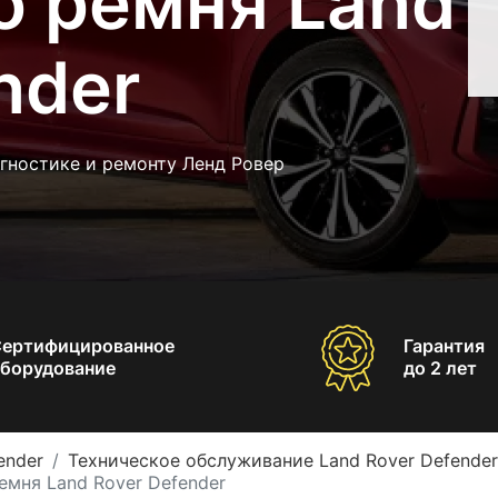
о ремня Land
nder
гностике и ремонту Ленд Ровер
Сертифицированное
Гарантия
борудование
до 2 лет
ender
Техническое обслуживание Land Rover Defender
емня Land Rover Defender