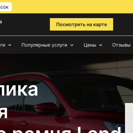
исок
й
Посмотреть на карте
уги
Популярные услуги
Цены
Отзывы
лика
я