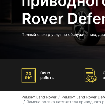
приводног
Rover Defe
Полный спектр услуг по обслуживанию, диа
Опыт
работы
о
Ремонт Land Rover
Ремонт Land Rover Def
Замена ролика натяжителя приводного р