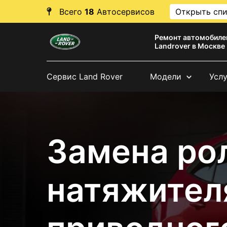
Всего
18
Автосервисов
Открыть сп
Ремонт автомобиле
Landrover в Москве
Сервис Land Rover
Модели
Усл
Замена ро
натяжител