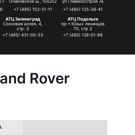
.1
Очаковское ш., 10к2с2
ул.Главмосстроя 7а
06
+7 (495) 152-31-11
+7 (495) 125-38-41
АТЦ Зеленоград
АТЦ Подольск
Сосновая аллея, 4,
пр-т Юных ленинцев
стр. 3
70, стр 2
+7 (495) 431-00-33
+7 (495) 128-01-88
and Rover
б.