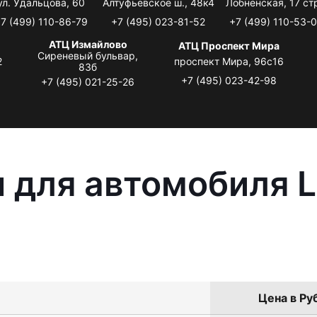
ул. Удальцова, 60
Алтуфьевское ш., 48к4
Лобненская, 17 стр
7 (499) 110-86-79
+7 (495) 023-81-52
+7 (499) 110-53-
АТЦ Измайлово
АТЦ Проспект Мира
Сиреневый бульвар,
2
проспект Мира, 96с16
83б
+7 (495) 023-42-98
+7 (495) 021-25-26
 для автомобиля L
Цена в Ру