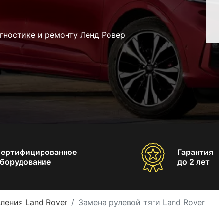
гностике и ремонту Ленд Ровер
Сертифицированное
Гарантия
борудование
до 2 лет
ления Land Rover
Замена рулевой тяги Land Rover