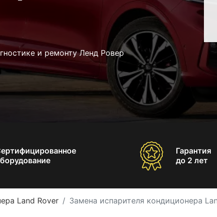
гностике и ремонту Ленд Ровер
Сертифицированное
Гарантия
борудование
до 2 лет
ера Land Rover
Замена испарителя кондиционера Lan