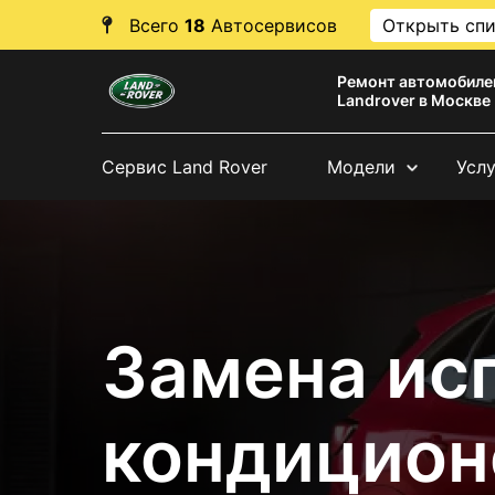
Всего
18
Автосервисов
Открыть сп
Ремонт автомобиле
Landrover в Москве
Сервис Land Rover
Модели
Усл
Замена ис
кондицион