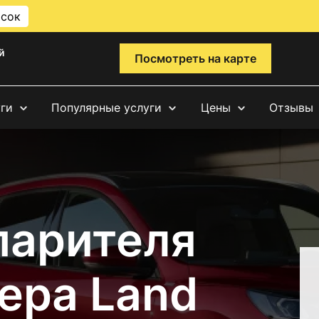
исок
й
Посмотреть на карте
уги
Популярные услуги
Цены
Отзывы
парителя
ера Land