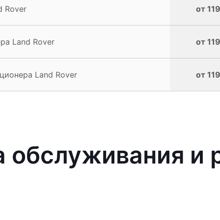
 Rover
от 11
ра Land Rover
от 11
ционера Land Rover
от 11
 обслуживания и 