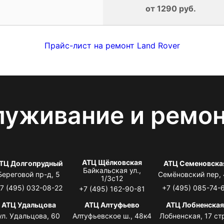
от 1290 руб.
Прайс-лист на ремонт Land Rover
луживание и ремо
АТЦ Щёлковская
ТЦ Долгопрудный
АТЦ Семеновска
Байкальская ул.,
Береговой пр-д, 5
Семёновский пер,
1/3с12
7 (495) 032-08-22
+7 (495) 085-74-
+7 (495) 162-90-81
АТЦ Удальцова
АТЦ Алтуфьево
АТЦ Лобненска
ул. Удальцова, 60
Алтуфьевское ш., 48к4
Лобненская, 17 стр