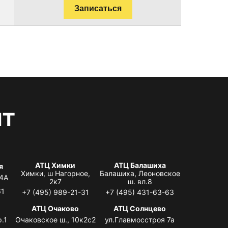
Записаться
нт
АТЦ Химки
АТЦ Балашиха
я
Химки, ш Нагорное,
Балашиха, Леоновское
 4А
2к7
ш. вл.8
61
+7 (495) 989-21-31
+7 (495) 431-63-63
я
АТЦ Очаково
АТЦ Солнцево
.1
Очаковское ш., 10к2с2
ул.Главмосстроя 7а