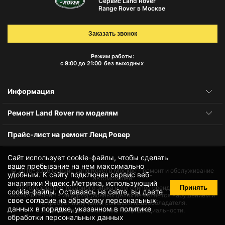
Сервис Land Rover
Range Rover в Москве
Заказать звонок
Режим работы:
с 9:00 до 21:00
без выходных
Информация
Ремонт Land Rover по моделям
Прайс-лист на ремонт Ленд Ровер
Сайт использует cookie-файлы, чтобы сделать
ваше пребывание на нем максимально
© 2010-2026
Сервис Land Rover в Москве – ремонт и обслуживание
удобным. К cайту подключен сервис веб-
автомобилей
аналитики Яндекс.Метрика, использующий
Принять
Использование товарного знака и логотипов бренда происходит
cookie-файлы
. Оставаясь на сайте, вы даете
исключительно в информационных целях не является нарушением и
свое
согласие на обработку персональных
не требует получения согласия правообладателя.
данных
в порядке, указанном в
политике
Защита данных и политика конфиденциальности.
обработки персональных данных