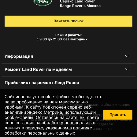
Сервис Land Rover
Range Rover в Москве
Заказать звонок
Режим работы:
с 9:00 до 21:00
без выходных
Информация
Ремонт Land Rover по моделям
Прайс-лист на ремонт Ленд Ровер
Сайт использует cookie-файлы, чтобы сделать
ваше пребывание на нем максимально
© 2010-2026
Сервис Land Rover в Москве – ремонт и обслуживание
удобным. К cайту подключен сервис веб-
автомобилей
аналитики Яндекс.Метрика, использующий
Принять
Использование товарного знака и логотипов бренда происходит
cookie-файлы
. Оставаясь на сайте, вы даете
исключительно в информационных целях не является нарушением и
свое
согласие на обработку персональных
не требует получения согласия правообладателя.
данных
в порядке, указанном в
политике
Защита данных и политика конфиденциальности.
обработки персональных данных