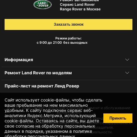
Сервис Land Rover
Range Rover в Москве
Заказать звонок
Режим работы:
с 9:00 до 21:00
без выходных
Информация
Ремонт Land Rover по моделям
Прайс-лист на ремонт Ленд Ровер
Сайт использует cookie-файлы, чтобы сделать
ваше пребывание на нем максимально
© 2010-2026
Сервис Land Rover в Москве – ремонт и обслуживание
удобным. К cайту подключен сервис веб-
автомобилей
аналитики Яндекс.Метрика, использующий
Принять
Использование товарного знака и логотипов бренда происходит
cookie-файлы
. Оставаясь на сайте, вы даете
исключительно в информационных целях не является нарушением и
свое
согласие на обработку персональных
не требует получения согласия правообладателя.
данных
в порядке, указанном в
политике
Защита данных и политика конфиденциальности.
обработки персональных данных