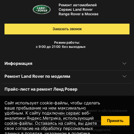
Ремонт автомобилей
Сервис Land Rover
Range Rover в Москве
Заказать звонок
Режим работы:
с 9:00 до 21:00
без выходных
Информация
Ремонт Land Rover по моделям
Прайс-лист на ремонт Ленд Ровер
Сайт использует cookie-файлы, чтобы сделать
ваше пребывание на нем максимально
© 2010-2026
Сервис Land Rover в Москве – ремонт и обслуживание
удобным. К cайту подключен сервис веб-
автомобилей
аналитики Яндекс.Метрика, использующий
Принять
Использование товарного знака и логотипов бренда происходит
cookie-файлы
. Оставаясь на сайте, вы даете
исключительно в информационных целях не является нарушением и
свое
согласие на обработку персональных
не требует получения согласия правообладателя.
данных
в порядке, указанном в
политике