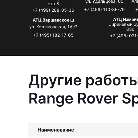
ул. Удальцова, 60
Ал
стр.8
+7 (499) 110-86-79
+
+7 (499) 288-05-36
АТЦ Измай
АТЦ Варшавское ш
Сиреневый бу
ул. Котляковская, 1Ас2
83б
+7 (495) 182-17-65
+7 (495) 021
Другие работы
Range Rover Sp
Наименование