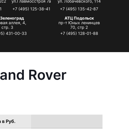
2с2
ул.Главмосстроя 7а
ул. Лобачевского, 114
1
+7 (495) 125-38-41
+7 (495) 135-42-87
 Зеленоград
АТЦ Подольск
вая аллея, 4,
пр-т Юных ленинцев
стр. 3
70, стр 2
95) 431-00-33
+7 (495) 128-01-88
and Rover
 в Руб.