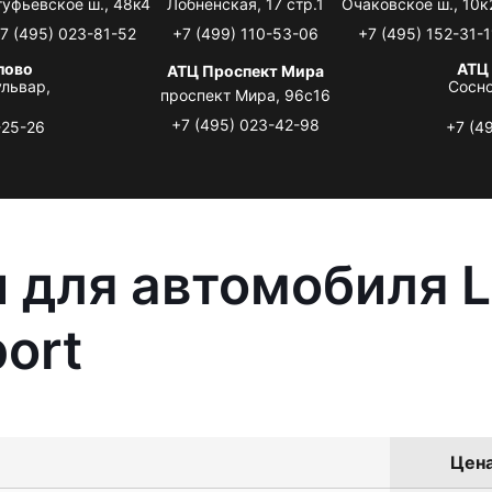
туфьевское ш., 48к4
Лобненская, 17 стр.1
Очаковское ш., 10к
7 (495) 023-81-52
+7 (499) 110-53-06
+7 (495) 152-31-1
лово
АТЦ
АТЦ Проспект Мира
львар,
Сосно
проспект Мира, 96с16
+7 (495) 023-42-98
-25-26
+7 (4
 для автомобиля L
ort
Цена