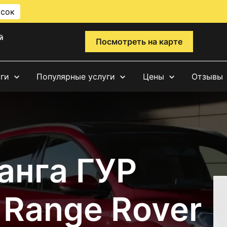
исок
й
Посмотреть на карте
уги
Популярные услуги
Цены
Отзывы
анга ГУР
 Range Rover