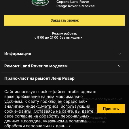
Сервис Land Rover
Range Rover в Москве
Заказать звонок
Режим работы:
с 9:00 до 21:00
без выходных
Информация
Ремонт Land Rover по моделям
Прайс-лист на ремонт Ленд Ровер
Сайт использует cookie-файлы, чтобы сделать
ваше пребывание на нем максимально
© 2010-2026
Сервис Land Rover в Москве – ремонт и обслуживание
удобным. К cайту подключен сервис веб-
автомобилей
аналитики Яндекс.Метрика, использующий
Принять
Использование товарного знака и логотипов бренда происходит
cookie-файлы
. Оставаясь на сайте, вы даете
исключительно в информационных целях не является нарушением и
свое
согласие на обработку персональных
не требует получения согласия правообладателя.
данных
в порядке, указанном в
политике
Защита данных и политика конфиденциальности.
обработки персональных данных