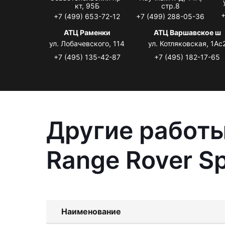
кт, 95Б
стр.8
+
+7 (499) 653-72-12
+7 (499) 288-05-36
АТЦ Раменки
АТЦ Варшавское ш
ул. Лобачевского, 114
ул. Котляковская, 1Ас
+7 (495) 135-42-87
+7 (495) 182-17-65
Другие работы
Range Rover Sp
Наименование