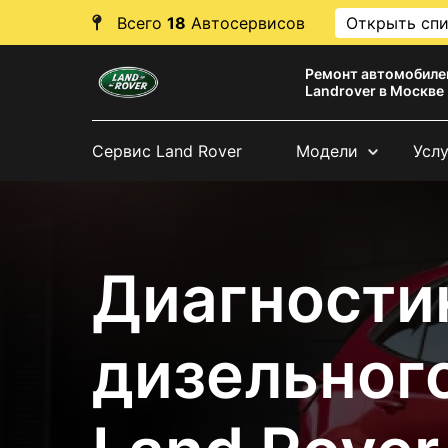
Всего
18
Автосервисов
Открыть сп
Ремонт автомобиле
Landrover в Москве
Сервис Land Rover
Модели
Усл
Диагности
дизельног