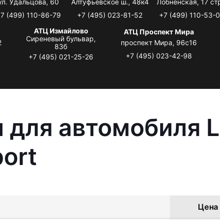
ул. Удальцова, 60
Алтуфьевское ш., 48к4
Лобненская, 17 стр
7 (499) 110-86-79
+7 (495) 023-81-52
+7 (499) 110-53-
АТЦ Измайлово
АТЦ Проспект Мира
Сиреневый бульвар,
2
проспект Мира, 96с16
83б
+7 (495) 023-42-98
+7 (495) 021-25-26
 для автомобиля L
ort
Цена 