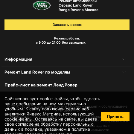
Ремонт автомобилей
Сервис Land Rover
Range Rover в Москве
Заказать звонок
Режим работы:
с 9:00 до 21:00
без выходных
Информация
Ремонт Land Rover по моделям
Прайс-лист на ремонт Ленд Ровер
Сайт использует cookie-файлы, чтобы сделать
ваше пребывание на нем максимально
© 2010-2026
Сервис Land Rover в Москве – ремонт и обслуживание
удобным. К cайту подключен сервис веб-
автомобилей
аналитики Яндекс.Метрика, использующий
Принять
Использование товарного знака и логотипов бренда происходит
cookie-файлы
. Оставаясь на сайте, вы даете
исключительно в информационных целях не является нарушением и
свое
согласие на обработку персональных
не требует получения согласия правообладателя.
данных
в порядке, указанном в
политике
Защита данных и политика конфиденциальности.