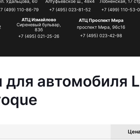
ул. Удальцова, 60
Алтуфьевское ш., 48к4
Лобненская, 17 стр
7 (499) 110-86-79
+7 (495) 023-81-52
+7 (499) 110-53-
АТЦ Измайлово
АТЦ Проспект Мира
Сиреневый бульвар,
2
проспект Мира, 96с16
83б
+7 (495) 023-42-98
+7 (495) 021-25-26
 для автомобиля L
voque
Цена