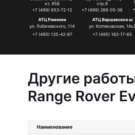
кт, 95Б
стр.8
+
+7 (499) 653-72-12
+7 (499) 288-05-36
АТЦ Раменки
АТЦ Варшавское ш
ул. Лобачевского, 114
ул. Котляковская, 1Ас
+7 (495) 135-42-87
+7 (495) 182-17-65
Другие работы
Range Rover E
Наименование