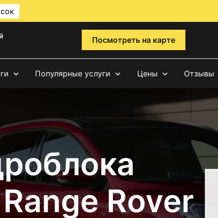
исок
й
Посмотреть на карте
уги
Популярные услуги
Цены
Отзывы
дроблока
 Range Rover