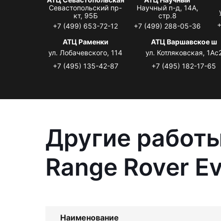
Севастопольский пр-
Научный п-д, 14А,
кт, 95Б
стр.8
+
+7 (499) 653-72-12
+7 (499) 288-05-36
АТЦ Раменки
АТЦ Варшавское ш
ул. Лобачевского, 114
ул. Котляковская, 1Ас
+7 (495) 135-42-87
+7 (495) 182-17-65
Другие работы
Range Rover E
Наименование