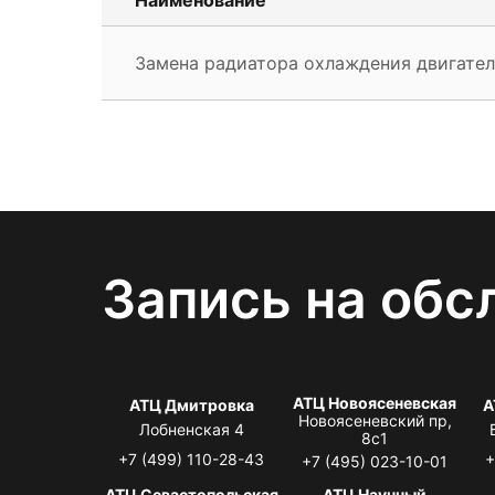
Замена радиатора охлаждения двигател
Запись на обс
АТЦ Новоясеневская
АТЦ Дмитровка
А
Новоясеневский пр,
Лобненская 4
8с1
+7 (499) 110-28-43
+
+7 (495) 023-10-01
АТЦ Севастопольская
АТЦ Научный