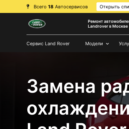
Всего
18
Автосервисов
Открыть сп
Ремонт автомобиле
Landrover в Москве
Сервис Land Rover
Модели
Усл
Замена ра
охлаждени