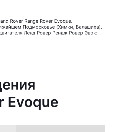
nd Rover Range Rover Evoque.
лижайшем Подмосковье (Химки, Балашиха).
двигателя Ленд Ровер Рендж Ровер Эвок:
дения
r Evoque