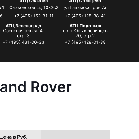
я
АТЦ Очаково
АТЦ Солнцево
.1
Очаковское ш., 10к2с2
ул.Главмосстроя 7а
06
+7 (495) 152-31-11
+7 (495) 125-38-41
АТЦ Зеленоград
АТЦ Подольск
Сосновая аллея, 4,
пр-т Юных ленинцев
стр. 3
70, стр 2
+7 (495) 431-00-33
+7 (495) 128-01-88
and Rover
Цена в Руб.