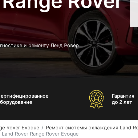
 Range Rover
гностике и ремонту Ленд Ровер
Сертифицированное
Гарантия
борудование
до 2 лет
ge Rover Evoque
Ремонт системы охлаждения Land Ro
 Land Rover Range Rover Evoque