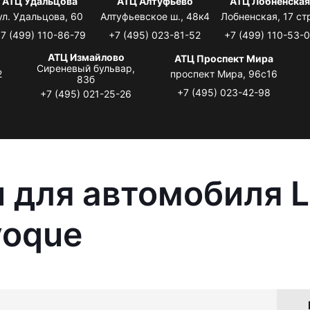
АТЦ Удальцова
АТЦ Алтуфьево
АТЦ Лобненска
ул. Удальцова, 60
Алтуфьевское ш., 48к4
Лобненская, 17 стр
7 (499) 110-86-79
+7 (495) 023-81-52
+7 (499) 110-53-
АТЦ Измайлово
АТЦ Проспект Мира
Сиреневый бульвар,
2
проспект Мира, 96с16
83б
+7 (495) 023-42-98
+7 (495) 021-25-26
 для автомобиля L
voque