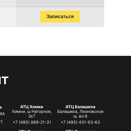
Записаться
нт
АТЦ Химки
АТЦ Балашиха
я
Химки, ш Нагорное,
Балашиха, Леоновское
 4А
2к7
ш. вл.8
61
+7 (495) 989-21-31
+7 (495) 431-63-63