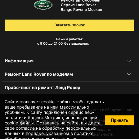
Ремонт автомобилей
Сервис Land Rover
Range Rover в Москве
Заказать звонок
Режим работы:
с 9:00 до 21:00
без выходных
Информация
Ремонт Land Rover по моделям
Прайс-лист на ремонт Ленд Ровер
Сайт использует cookie-файлы, чтобы сделать
ваше пребывание на нем максимально
© 2010-2026
Сервис Land Rover в Москве – ремонт и обслуживание
удобным. К cайту подключен сервис веб-
автомобилей
аналитики Яндекс.Метрика, использующий
Принять
Использование товарного знака и логотипов бренда происходит
cookie-файлы
. Оставаясь на сайте, вы даете
исключительно в информационных целях не является нарушением и
свое
согласие на обработку персональных
не требует получения согласия правообладателя.
данных
в порядке, указанном в
политике
Защита данных и политика конфиденциальности.
обработки персональных данных