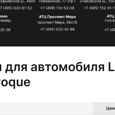
туфьевское ш., 48к4
Лобненская, 17 стр.1
Очаковское ш., 10к
7 (495) 023-81-52
+7 (499) 110-53-06
+7 (495) 152-31-1
лово
АТЦ
АТЦ Проспект Мира
львар,
Сосно
проспект Мира, 96с16
+7 (495) 023-42-98
-25-26
+7 (4
 для автомобиля L
voque
Цена