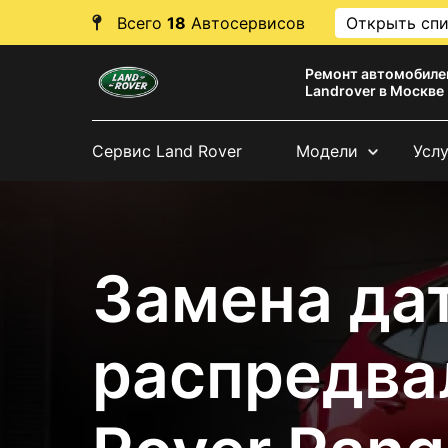
Всего
18
Автосервисов
Открыть сп
Ремонт автомобиле
Landrover в Москве
Сервис Land Rover
Модели
Усл
Замена да
распредва