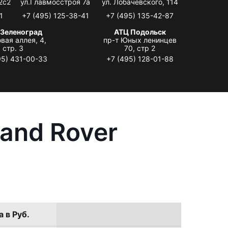
2с2
ул.Главмосстроя 7а
ул. Лобачевского, 114
1
+7 (495) 125-38-41
+7 (495) 135-42-87
 Зеленоград
АТЦ Подольск
вая аллея, 4,
пр-т Юных ленинцев
стр. 3
70, стр 2
95) 431-00-33
+7 (495) 128-01-88
and Rover
 в Руб.