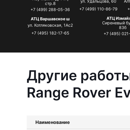
ул. Удальцова, 60
Ал
стр.8
+7 (499) 110-86-79
+
+7 (499) 288-05-36
АТЦ Измай
АТЦ Варшавское ш
Сиреневый бу
ул. Котляковская, 1Ас2
83б
+7 (495) 182-17-65
+7 (495) 021
Другие работы
Range Rover E
Наименование