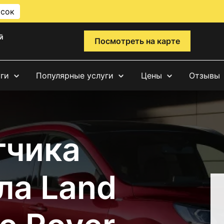
исок
й
Посмотреть на карте
уги
Популярные услуги
Цены
Отзывы
тчика
ла Land