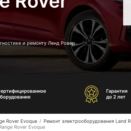
e Rover
гностике и ремонту Ленд Ровер
Сертифицированное
Гарантия
борудование
до 2 лет
ge Rover Evoque
Ремонт электрооборудования Land R
Range Rover Evoque