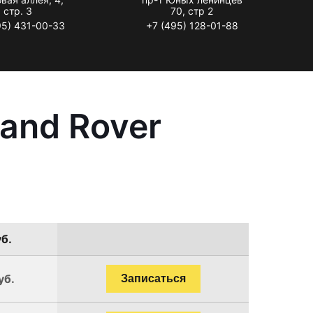
стр. 3
70, стр 2
95) 431-00-33
+7 (495) 128-01-88
and Rover
уб.
уб.
Записаться