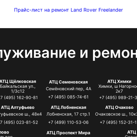
Прайс-лист на ремонт Land Rover Freelander
луживание и ремо
АТЦ Щёлковская
АТЦ Химки
АТЦ Семеновская
Байкальская ул.,
Химки, ш Нагорно
Семёновский пер, 4А
1/3с12
2к7
+7 (495) 085-74-61
7 (495) 162-90-81
+7 (495) 989-21-
АТЦ Алтуфьево
АТЦ Лобненская
АТЦ Очаково
туфьевское ш., 48к4
Лобненская, 17 стр.1
Очаковское ш., 10к
7 (495) 023-81-52
+7 (499) 110-53-06
+7 (495) 152-31-1
лово
АТЦ
АТЦ Проспект Мира
львар,
Сосно