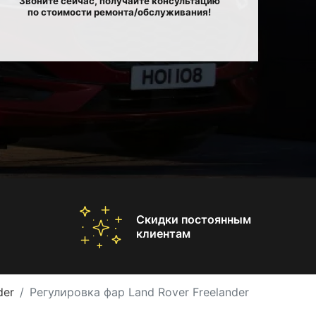
Звоните сейчас, получайте консультацию
по стоимости ремонта/обслуживания!
Скидки постоянным
клиентам
der
Регулировка фар Land Rover Freelander