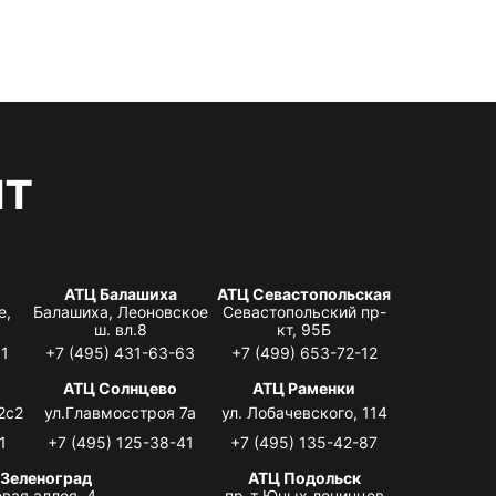
нт
АТЦ Балашиха
АТЦ Севастопольская
е,
Балашиха, Леоновское
Севастопольский пр-
ш. вл.8
кт, 95Б
31
+7 (495) 431-63-63
+7 (499) 653-72-12
АТЦ Солнцево
АТЦ Раменки
2с2
ул.Главмосстроя 7а
ул. Лобачевского, 114
1
+7 (495) 125-38-41
+7 (495) 135-42-87
 Зеленоград
АТЦ Подольск
вая аллея, 4,
пр-т Юных ленинцев