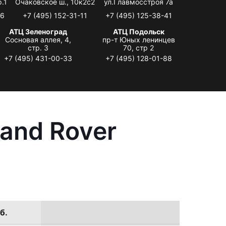
.1
Очаковское ш., 10к2с2
ул.Главмосстроя 7а
06
+7 (495) 152-31-11
+7 (495) 125-38-41
АТЦ Зеленоград
АТЦ Подольск
Сосновая аллея, 4,
пр-т Юных ленинцев
стр. 3
70, стр 2
+7 (495) 431-00-33
+7 (495) 128-01-88
and Rover
б.