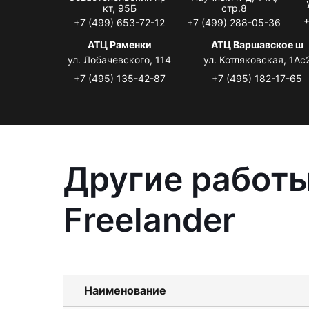
кт, 95Б
стр.8
+
+7 (499) 653-72-12
+7 (499) 288-05-36
АТЦ Раменки
АТЦ Варшавское ш
ул. Лобачевского, 114
ул. Котляковская, 1Ас
+7 (495) 135-42-87
+7 (495) 182-17-65
Другие работы
Freelander
Наименование