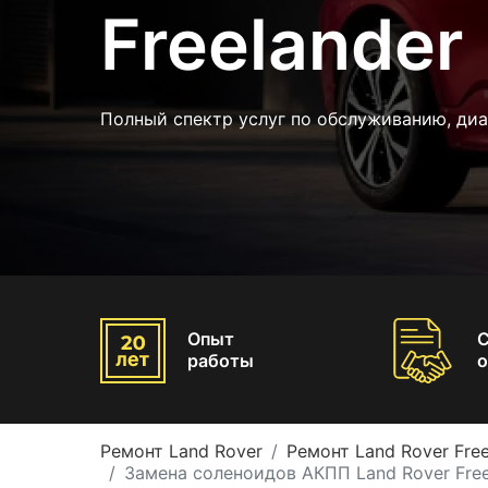
Freelander
Полный спектр услуг по обслуживанию, диа
Опыт
работы
о
Ремонт Land Rover
Ремонт Land Rover Free
Замена соленоидов АКПП Land Rover Free