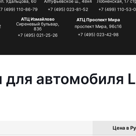
ул. Удальцова, 60
Алтуфьевское ш., 48к4
Лобненская, 17 стр
7 (499) 110-86-79
+7 (495) 023-81-52
+7 (499) 110-53-
АТЦ Измайлово
АТЦ Проспект Мира
Сиреневый бульвар,
2
проспект Мира, 96с16
83б
+7 (495) 023-42-98
+7 (495) 021-25-26
 для автомобиля L
Цена в Ру