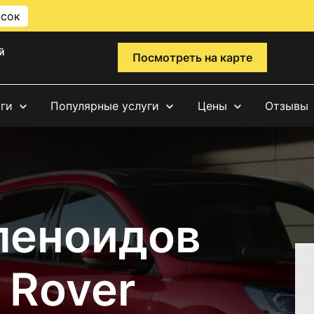
исок
й
Посмотреть на карте
уги
Популярные услуги
Цены
Отзывы
леноидов
 Rover