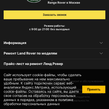
Range Rover в Москве
Заказать звонок
Режим работы:
с 9:00 до 21:00
без выходных
Информация
Ремонт Land Rover по моделям
Прайс-лист на ремонт Ленд Ровер
Сайт использует cookie-файлы, чтобы сделать
ваше пребывание на нем максимально
© 2010-2026
Сервис Land Rover в Москве – ремонт и обслуживание
удобным. К cайту подключен сервис веб-
автомобилей
аналитики Яндекс.Метрика, использующий
Принять
Использование товарного знака и логотипов бренда происходит
cookie-файлы
. Оставаясь на сайте, вы даете
исключительно в информационных целях не является нарушением и
свое
согласие на обработку персональных
не требует получения согласия правообладателя.
данных
в порядке, указанном в
политике
Защита данных и политика конфиденциальности.
обработки персональных данных