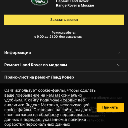
Сервис Land Rover
Range Rover в Москве
Заказать звонок
Режим работы:
с 9:00 до 21:00
без выходных
Информация
Ремонт Land Rover по моделям
Прайс-лист на ремонт Ленд Ровер
Сайт использует cookie-файлы, чтобы сделать
ваше пребывание на нем максимально
© 2010-2026
Сервис Land Rover в Москве – ремонт и обслуживание
удобным. К cайту подключен сервис веб-
автомобилей
аналитики Яндекс.Метрика, использующий
Принять
Использование товарного знака и логотипов бренда происходит
cookie-файлы
. Оставаясь на сайте, вы даете
исключительно в информационных целях не является нарушением и
свое
согласие на обработку персональных
не требует получения согласия правообладателя.
данных
в порядке, указанном в
политике
Защита данных и политика конфиденциальности.
обработки персональных данных