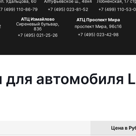
ул. Удальцова, 60
Алтуфьевское ш., 48к4
Лобненская, 17 стр
7 (499) 110-86-79
+7 (495) 023-81-52
+7 (499) 110-53-
АТЦ Измайлово
АТЦ Проспект Мира
Сиреневый бульвар,
2
проспект Мира, 96с16
83б
+7 (495) 023-42-98
+7 (495) 021-25-26
 для автомобиля L
Цена в Ру