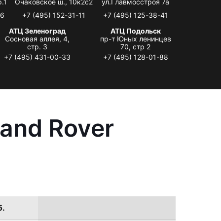
.1
Очаковское ш., 10к2с2
ул.Главмосстроя 7а
06
+7 (495) 152-31-11
+7 (495) 125-38-41
АТЦ Зеленоград
АТЦ Подольск
Сосновая аллея, 4,
пр-т Юных ленинцев
стр. 3
70, стр 2
+7 (495) 431-00-33
+7 (495) 128-01-88
and Rover
б.