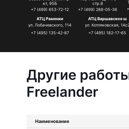
кт, 95Б
стр.8
+
+7 (499) 653-72-12
+7 (499) 288-05-36
АТЦ Раменки
АТЦ Варшавское ш
ул. Лобачевского, 114
ул. Котляковская, 1Ас
+7 (495) 135-42-87
+7 (495) 182-17-65
Другие работы
Freelander
Наименование