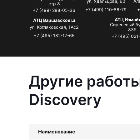
ул. Удальцова, 60
Ал
стр.8
+7 (499) 110-86-79
+
+7 (499) 288-05-36
АТЦ Измай
АТЦ Варшавское ш
Сиреневый бу
ул. Котляковская, 1Ас2
83б
+7 (495) 182-17-65
+7 (495) 021
Другие работы
Discovery
Наименование