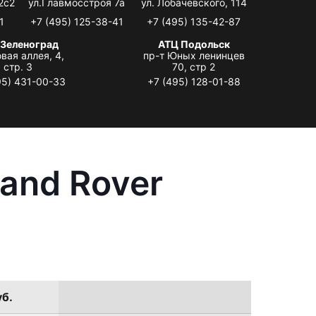
2с2
ул.Главмосстроя 7а
ул. Лобачевского, 114
1
+7 (495) 125-38-41
+7 (495) 135-42-87
 Зеленоград
АТЦ Подольск
вая аллея, 4,
пр-т Юных ленинцев
стр. 3
70, стр 2
95) 431-00-33
+7 (495) 128-01-88
and Rover
уб.