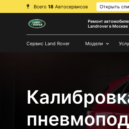
Всего
18
Автосервисов
Открыть сп
Ремонт автомобиле
Landrover в Москве
Сервис Land Rover
Модели
Усл
Калибровк
пневмопод