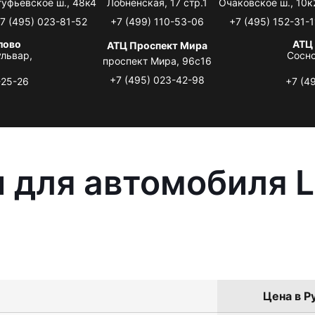
туфьевское ш., 48к4
Лобненская, 17 стр.1
Очаковское ш., 10к
7 (495) 023-81-52
+7 (499) 110-53-06
+7 (495) 152-31-1
лово
АТЦ
АТЦ Проспект Мира
львар,
Сосно
проспект Мира, 96с16
+7 (495) 023-42-98
-25-26
+7 (4
 для автомобиля L
Цена в Р