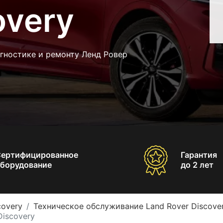
overy
гностике и ремонту Ленд Ровер
Сертифицированное
Гарантия
борудование
до 2 лет
covery
Техническое обслуживание Land Rover Discove
iscovery