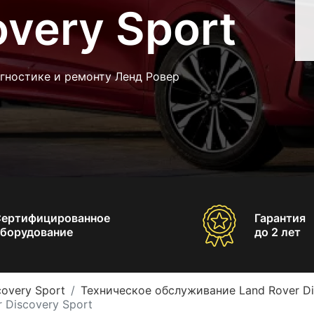
overy Sport
гностике и ремонту Ленд Ровер
Сертифицированное
Гарантия
борудование
до 2 лет
covery Sport
Техническое обслуживание Land Rover Di
 Discovery Sport