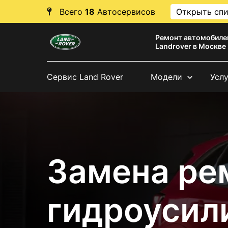
Всего
18
Автосервисов
Открыть сп
Ремонт автомобиле
Landrover в Москве
Сервис Land Rover
Модели
Усл
Замена ре
гидроусил