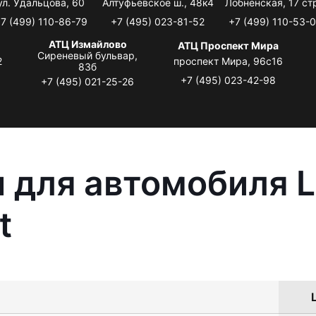
ул. Удальцова, 60
Алтуфьевское ш., 48к4
Лобненская, 17 стр
7 (499) 110-86-79
+7 (495) 023-81-52
+7 (499) 110-53-
АТЦ Измайлово
АТЦ Проспект Мира
Сиреневый бульвар,
2
проспект Мира, 96с16
83б
+7 (495) 023-42-98
+7 (495) 021-25-26
 для автомобиля L
t