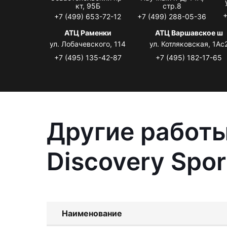
кт, 95Б
стр.8
+
+7 (499) 653-72-12
+7 (499) 288-05-36
АТЦ Раменки
АТЦ Варшавское ш
ул. Лобачевского, 114
ул. Котляковская, 1Ас
+7 (495) 135-42-87
+7 (495) 182-17-65
Другие работы
Discovery Spor
Наименование