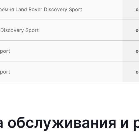
емня Land Rover Discovery Sport
о
Discovery Sport
о
port
о
port
о
 обслуживания и 