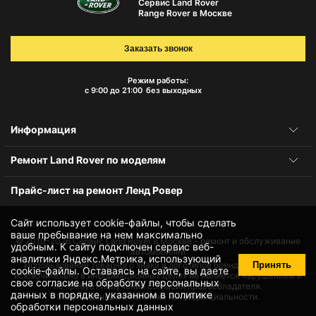
Сервис Land Rover
Range Rover в Москве
Заказать звонок
Режим работы:
с 9:00 до 21:00
без выходных
Информация
Ремонт Land Rover по моделям
Прайс-лист на ремонт Ленд Ровер
Сайт использует cookie-файлы, чтобы сделать
ваше пребывание на нем максимально
© 2010-2026
Сервис Land Rover в Москве – ремонт и обслуживание
удобным. К cайту подключен сервис веб-
автомобилей
аналитики Яндекс.Метрика, использующий
Принять
Использование товарного знака и логотипов бренда происходит
cookie-файлы
. Оставаясь на сайте, вы даете
исключительно в информационных целях не является нарушением и
свое
согласие на обработку персональных
не требует получения согласия правообладателя.
данных
в порядке, указанном в
политике
Защита данных и политика конфиденциальности.
обработки персональных данных