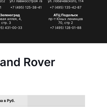
2с2
ул.Главмосстроя 7а
ул. Лобачевского, 114
1
+7 (495) 125-38-41
+7 (495) 135-42-87
 Зеленоград
АТЦ Подольск
вая аллея, 4,
пр-т Юных ленинцев
стр. 3
70, стр 2
95) 431-00-33
+7 (495) 128-01-88
and Rover
а в Руб.