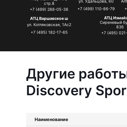
ул. Удальцова, 60
Ал
стр.8
+7 (499) 110-86-79
+
+7 (499) 288-05-36
АТЦ Измай
АТЦ Варшавское ш
Сиреневый бу
ул. Котляковская, 1Ас2
83б
+7 (495) 182-17-65
+7 (495) 021
Другие работы
Discovery Spor
Наименование