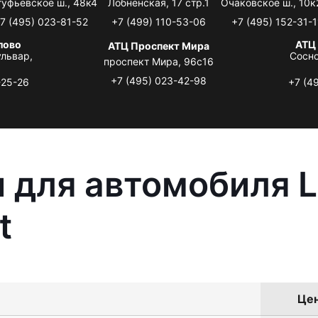
туфьевское ш., 48к4
Лобненская, 17 стр.1
Очаковское ш., 10к
7 (495) 023-81-52
+7 (499) 110-53-06
+7 (495) 152-31-1
лово
АТЦ
АТЦ Проспект Мира
львар,
Сосно
проспект Мира, 96с16
+7 (495) 023-42-98
-25-26
+7 (4
 для автомобиля L
t
Цен