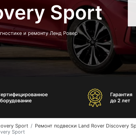
overy Sport
гностике и ремонту Ленд Ровер
Сертифицированное
Гарантия
борудование
до 2 лет
covery Sport
Ремонт подвески Land Rover Discovery Sp
very Sport