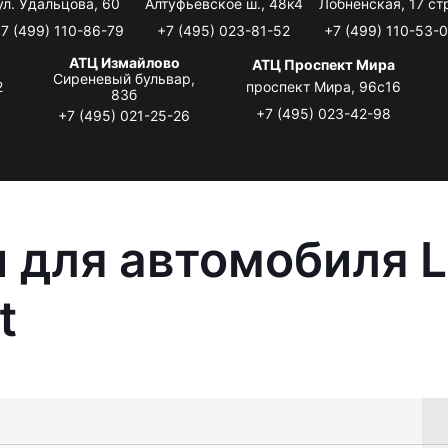
ул. Удальцова, 60
Алтуфьевское ш., 48к4
Лобненская, 17 стр
7 (499) 110-86-79
+7 (495) 023-81-52
+7 (499) 110-53-
АТЦ Измайлово
АТЦ Проспект Мира
Сиреневый бульвар,
2
проспект Мира, 96с16
83б
+7 (495) 023-42-98
+7 (495) 021-25-26
 для автомобиля L
t