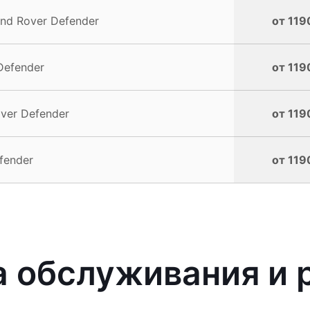
nd Rover Defender
от 119
Defender
от 119
ver Defender
от 119
fender
от 119
 обслуживания и 