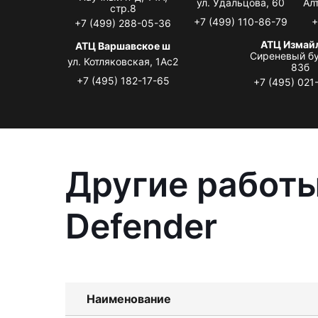
ул. Удальцова, 60
Ал
стр.8
+7 (499) 110-86-79
+
+7 (499) 288-05-36
АТЦ Измай
АТЦ Варшавское ш
Сиреневый бу
ул. Котляковская, 1Ас2
83б
+7 (495) 182-17-65
+7 (495) 021
Другие работы
Defender
Наименование