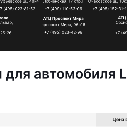
туфьевское ш., 48к4
Лобненская, 17 стр.1
Очаковское ш., 10к
7 (495) 023-81-52
+7 (499) 110-53-06
+7 (495) 152-31-1
лово
АТЦ
АТЦ Проспект Мира
львар,
Сосно
проспект Мира, 96с16
+7 (495) 023-42-98
-25-26
+7 (4
 для автомобиля L
Цена в