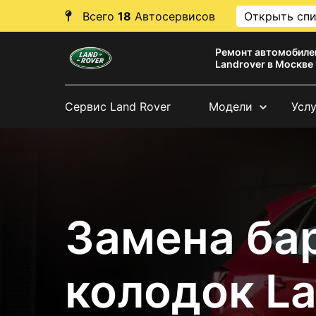
Всего
18
Автосервисов
Открыть сп
Ремонт автомобиле
Landrover в Москве
Сервис Land Rover
Модели
Усл
Замена ба
колодок La