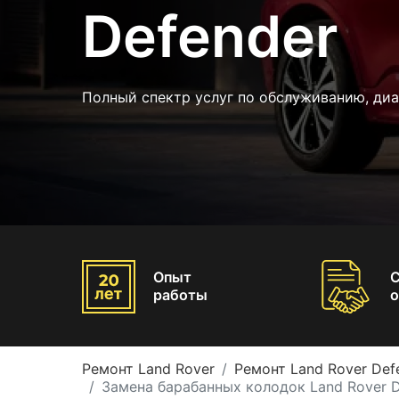
Defender
Полный спектр услуг по обслуживанию, диа
Опыт
работы
о
Ремонт Land Rover
Ремонт Land Rover Def
Замена барабанных колодок Land Rover D