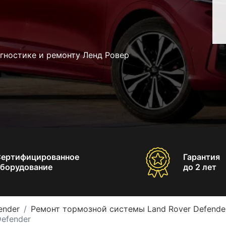
гностике и ремонту Ленд Ровер
Сертифицированное
Гарантия
борудование
до 2 лет
ender
Ремонт тормозной системы Land Rover Defende
efender