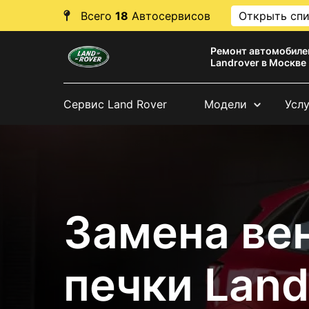
Всего
18
Автосервисов
Открыть сп
Ремонт автомобиле
Landrover в Москве
Сервис Land Rover
Модели
Усл
Замена ве
печки Land