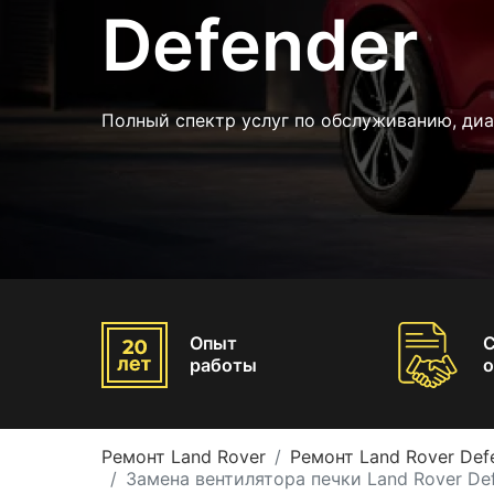
Defender
Полный спектр услуг по обслуживанию, диа
Опыт
работы
о
Ремонт Land Rover
Ремонт Land Rover Def
Замена вентилятора печки Land Rover De