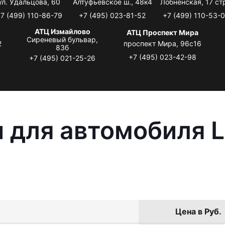
ул. Удальцова, 60
Алтуфьевское ш., 48к4
Лобненская, 17 стр
7 (499) 110-86-79
+7 (495) 023-81-52
+7 (499) 110-53-
АТЦ Измайлово
АТЦ Проспект Мира
Сиреневый бульвар,
2
проспект Мира, 96с16
83б
+7 (495) 023-42-98
+7 (495) 021-25-26
 для автомобиля L
Цена в Руб.