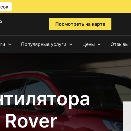
исок
й
Посмотреть на карте
уги
Популярные услуги
Цены
Отзывы
нтилятора
 Rover