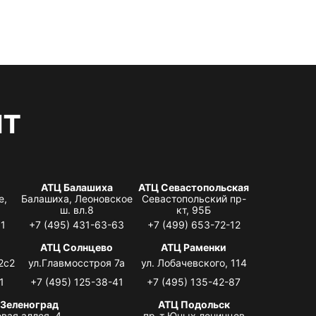
нт
АТЦ Балашиха
АТЦ Севастопольская
е,
Балашиха, Леоновское
Севастопольский пр-
ш. вл.8
кт, 95Б
31
+7 (495) 431-63-63
+7 (499) 653-72-12
АТЦ Солнцево
АТЦ Раменки
2с2
ул.Главмосстроя 7а
ул. Лобачевского, 114
1
+7 (495) 125-38-41
+7 (495) 135-42-87
 Зеленоград
АТЦ Подольск
вая аллея, 4,
пр-т Юных ленинцев