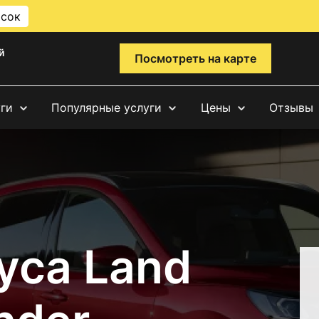
исок
й
Посмотреть на карте
уги
Популярные услуги
Цены
Отзывы
уса Land