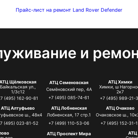
Прайс-лист на ремонт Land Rover Defender
луживание и ремо
АТЦ Щёлковская
АТЦ Химки
АТЦ Семеновская
Байкальская ул.,
Химки, ш Нагорно
Семёновский пер, 4А
1/3с12
2к7
+7 (495) 085-74-61
7 (495) 162-90-81
+7 (495) 989-21-
АТЦ Алтуфьево
АТЦ Лобненская
АТЦ Очаково
туфьевское ш., 48к4
Лобненская, 17 стр.1
Очаковское ш., 10к
7 (495) 023-81-52
+7 (499) 110-53-06
+7 (495) 152-31-1
лово
АТЦ
АТЦ Проспект Мира
львар,
Сосно