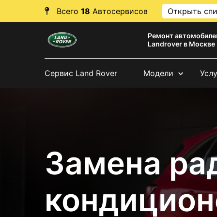
Всего
18
Автосервисов
Открыть сп
Ремонт автомобиле
Landrover в Москве
Сервис Land Rover
Модели
Усл
Замена ра
кондицион