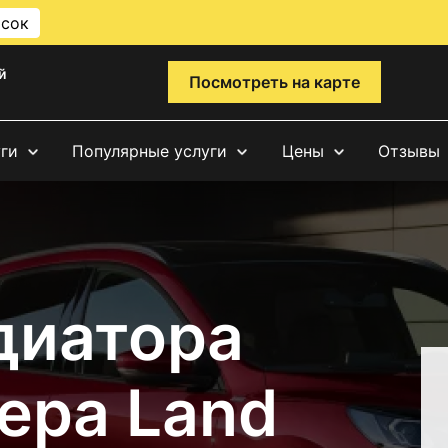
исок
й
Посмотреть на карте
уги
Популярные услуги
Цены
Отзывы
диатора
ера Land