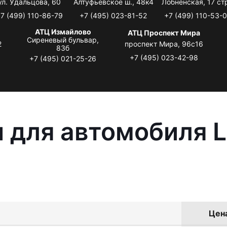
ул. Удальцова, 60
Алтуфьевское ш., 48к4
Лобненская, 17 стр
7 (499) 110-86-79
+7 (495) 023-81-52
+7 (499) 110-53-
АТЦ Измайлово
АТЦ Проспект Мира
Сиреневый бульвар,
2
проспект Мира, 96с16
83б
+7 (495) 023-42-98
+7 (495) 021-25-26
 для автомобиля L
Цена