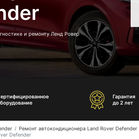
nder
гностике и ремонту Ленд Ровер
Сертифицированное
Гарантия
борудование
до 2 лет
ender
Ремонт автокондиционера Land Rover Defender
ver Defender