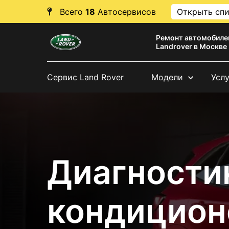
Всего
18
Автосервисов
Открыть сп
Ремонт автомобиле
Landrover в Москве
Сервис Land Rover
Модели
Усл
Диагности
кондицион