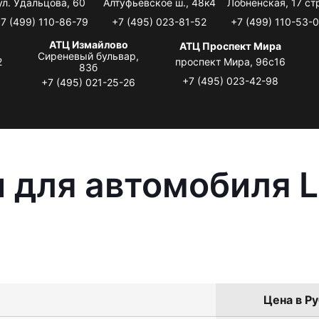
ул. Удальцова, 60
Алтуфьевское ш., 48к4
Лобненская, 17 стр
7 (499) 110-86-79
+7 (495) 023-81-52
+7 (499) 110-53-
АТЦ Измайлово
АТЦ Проспект Мира
Сиреневый бульвар,
2
проспект Мира, 96с16
83б
+7 (495) 023-42-98
+7 (495) 021-25-26
 для автомобиля L
Цена в Ру