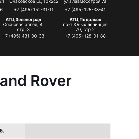
.1
Очаковское ш., 10к2с2
ул.Главмосстроя 7а
06
+7 (495) 152-31-11
+7 (495) 125-38-41
АТЦ Зеленоград
АТЦ Подольск
Сосновая аллея, 4,
пр-т Юных ленинцев
стр. 3
70, стр 2
+7 (495) 431-00-33
+7 (495) 128-01-88
and Rover
б.